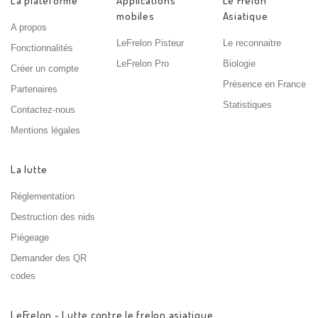
La plateforme
Applications
Le Frelon
mobiles
Asiatique
A propos
LeFrelon Pisteur
Le reconnaitre
Fonctionnalités
LeFrelon Pro
Biologie
Créer un compte
Présence en France
Partenaires
Statistiques
Contactez-nous
Mentions légales
La lutte
Réglementation
Destruction des nids
Piégeage
Demander des QR
codes
LeFrelon - Lutte contre le frelon asiatique