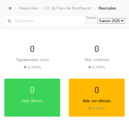
Haute-Loire
CC du Pays de Montfaucon
Raucoules
Saison
:
0
0
Signalements reçus
Nids confirmés
-1
(-100%)
-1
(-100%)
0
0
Nids détruits
Nids non détruits
=
-1
(-100%)