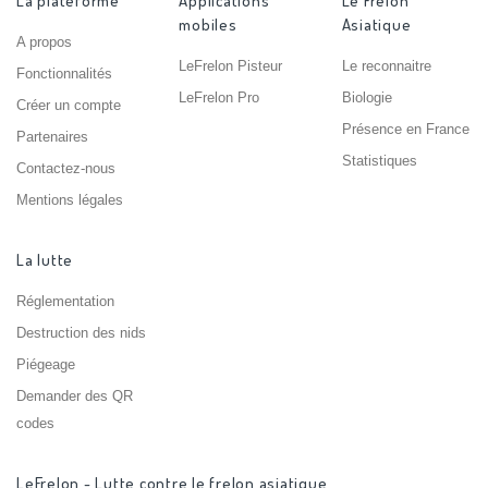
La plateforme
Applications
Le Frelon
mobiles
Asiatique
A propos
LeFrelon Pisteur
Le reconnaitre
Fonctionnalités
LeFrelon Pro
Biologie
Créer un compte
Présence en France
Partenaires
Statistiques
Contactez-nous
Mentions légales
La lutte
Réglementation
Destruction des nids
Piégeage
Demander des QR
codes
LeFrelon - Lutte contre le frelon asiatique