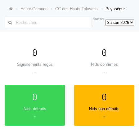
Haute-Garonne
CC des Hauts-Tolosans
Puysségur
Saison
:
0
0
Signalements reçus
Nids confirmés
=
=
0
0
Nids détruits
Nids non détruits
=
=