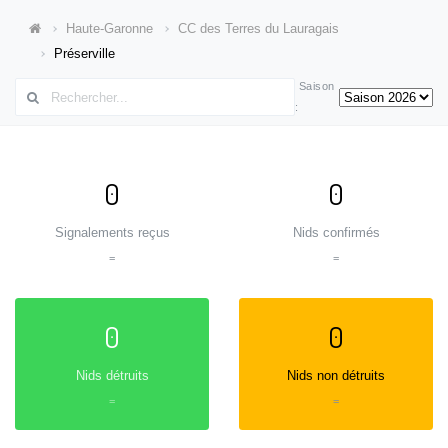
Haute-Garonne
CC des Terres du Lauragais
Préserville
Saison
:
0
0
Signalements reçus
Nids confirmés
=
=
0
0
Nids détruits
Nids non détruits
=
=