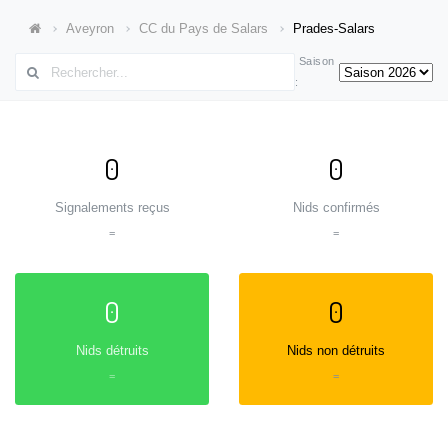
Aveyron
CC du Pays de Salars
Prades-Salars
Saison
:
0
0
Signalements reçus
Nids confirmés
=
=
0
0
Nids détruits
Nids non détruits
=
=