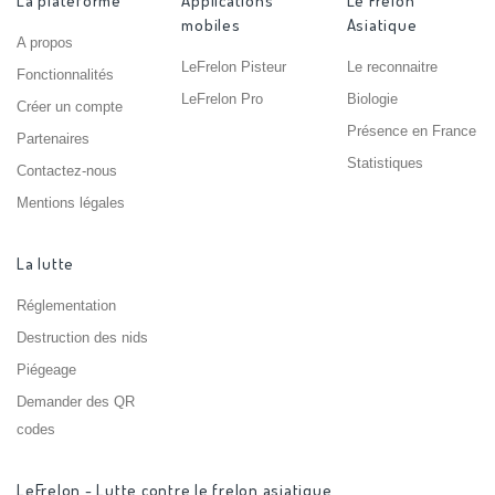
La plateforme
Applications
Le Frelon
mobiles
Asiatique
A propos
LeFrelon Pisteur
Le reconnaitre
Fonctionnalités
LeFrelon Pro
Biologie
Créer un compte
Présence en France
Partenaires
Statistiques
Contactez-nous
Mentions légales
La lutte
Réglementation
Destruction des nids
Piégeage
Demander des QR
codes
LeFrelon - Lutte contre le frelon asiatique