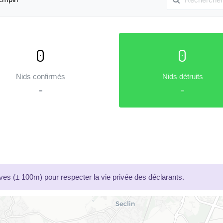
0
0
Nids confirmés
Nids détruits
=
=
es (± 100m) pour respecter la vie privée des déclarants.