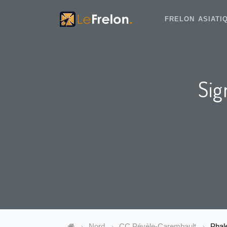
FRELON ASIAT
Sig
Nord
CC Pévèle-Carembault
Phal