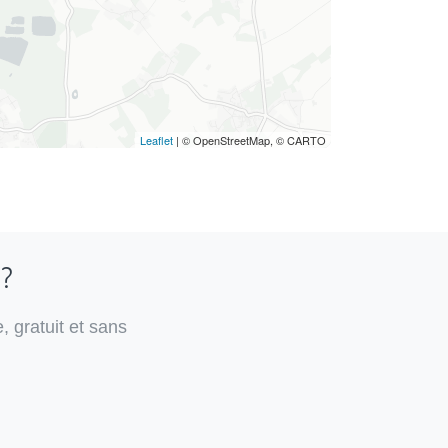
Leaflet
| © OpenStreetMap, © CARTO
 ?
, gratuit et sans