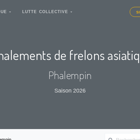
IQUE
LUTTE COLLECTIVE
S
nalements de frelons asiati
Phalempin
Saison 2026
empin