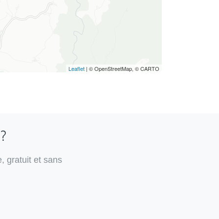
Leaflet
| © OpenStreetMap, © CARTO
 ?
, gratuit et sans