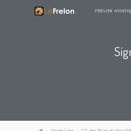
FRELON ASIAT
Sig
Haute-Loire
CC des Rives du Haut Alli