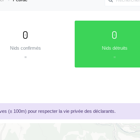
0
0
Nids confirmés
Nids détruits
=
=
es (± 100m) pour respecter la vie privée des déclarants.