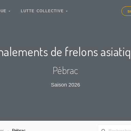
IQUE
LUTTE COLLECTIVE
S
nalements de frelons asiati
Pébrac
Saison 2026
er
Pébrac