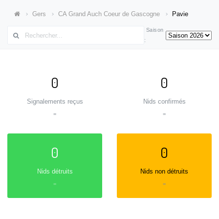
Gers
CA Grand Auch Coeur de Gascogne
Pavie
Saison
:
0
0
Signalements reçus
Nids confirmés
=
=
0
0
Nids détruits
Nids non détruits
=
=