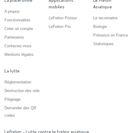
La plateforme
Applications
Le Frelon
mobiles
Asiatique
A propos
LeFrelon Pisteur
Le reconnaitre
Fonctionnalités
LeFrelon Pro
Biologie
Créer un compte
Présence en France
Partenaires
Statistiques
Contactez-nous
Mentions légales
La lutte
Réglementation
Destruction des nids
Piégeage
Demander des QR
codes
LeFrelon - Lutte contre le frelon asiatique