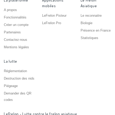
La plateforme
Applications
Le Frelon
mobiles
Asiatique
A propos
LeFrelon Pisteur
Le reconnaitre
Fonctionnalités
LeFrelon Pro
Biologie
Créer un compte
Présence en France
Partenaires
Statistiques
Contactez-nous
Mentions légales
La lutte
Réglementation
Destruction des nids
Piégeage
Demander des QR
codes
LeFrelon - Lutte contre le frelon asiatique