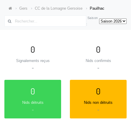
Gers
CC de la Lomagne Gersoise
Pauilhac
Saison
:
0
0
Signalements reçus
Nids confirmés
=
=
0
0
Nids détruits
Nids non détruits
=
=