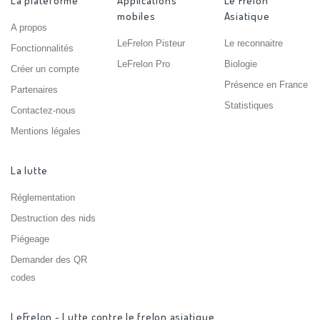
La plateforme
Applications
Le Frelon
mobiles
Asiatique
A propos
LeFrelon Pisteur
Le reconnaitre
Fonctionnalités
LeFrelon Pro
Biologie
Créer un compte
Présence en France
Partenaires
Statistiques
Contactez-nous
Mentions légales
La lutte
Réglementation
Destruction des nids
Piégeage
Demander des QR
codes
LeFrelon - Lutte contre le frelon asiatique