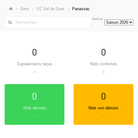
Gers
CC Val de Gers
Panassac
Saison
:
0
0
Signalements reçus
Nids confirmés
=
=
0
0
Nids détruits
Nids non détruits
=
=