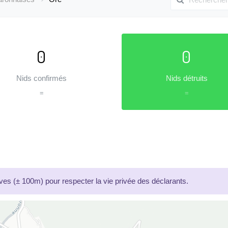
0
0
Nids confirmés
Nids détruits
=
=
es (± 100m) pour respecter la vie privée des déclarants.