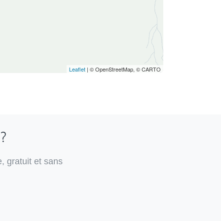
Leaflet
| © OpenStreetMap, © CARTO
 ?
, gratuit et sans