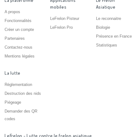
La plateforme
Applications
Le Frelon
mobiles
Asiatique
A propos
LeFrelon Pisteur
Le reconnaitre
Fonctionnalités
LeFrelon Pro
Biologie
Créer un compte
Présence en France
Partenaires
Statistiques
Contactez-nous
Mentions légales
La lutte
Réglementation
Destruction des nids
Piégeage
Demander des QR
codes
LeFrelon - Lutte contre le frelon asiatique