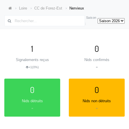
Loire
CC de Forez-Est
Nervieux
Saison
:
1
0
Signalements reçus
Nids confirmés
+1
(0%)
=
0
0
Nids détruits
Nids non détruits
=
=