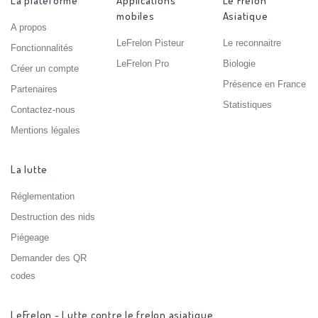
La plateforme
Applications
Le Frelon
mobiles
Asiatique
A propos
LeFrelon Pisteur
Le reconnaitre
Fonctionnalités
LeFrelon Pro
Biologie
Créer un compte
Présence en France
Partenaires
Statistiques
Contactez-nous
Mentions légales
La lutte
Réglementation
Destruction des nids
Piégeage
Demander des QR
codes
LeFrelon - Lutte contre le frelon asiatique