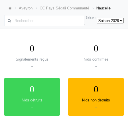
Aveyron
CC Pays Ségali Communauté
Naucelle
Saison
:
0
0
Signalements reçus
Nids confirmés
=
=
0
0
Nids détruits
Nids non détruits
=
=