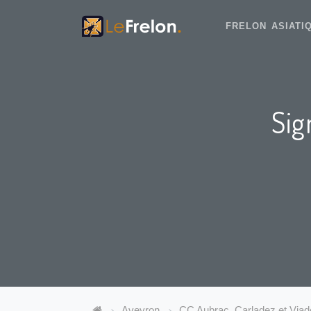
FRELON ASIAT
Sig
Aveyron
CC Aubrac, Carladez et Via