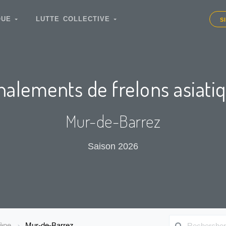
IQUE
LUTTE COLLECTIVE
S
nalements de frelons asiati
Mur-de-Barrez
Saison 2026
dène
Mur-de-Barrez