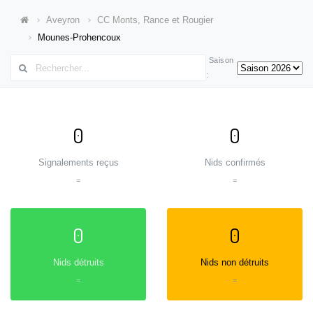
Aveyron
CC Monts, Rance et Rougier
Mounes-Prohencoux
Saison
:
0
0
Signalements reçus
Nids confirmés
=
=
0
0
Nids détruits
Nids non détruits
=
=