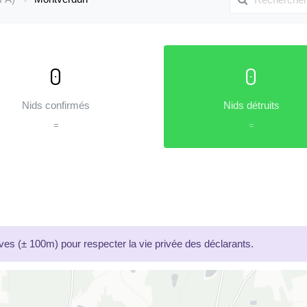
0
0
Nids confirmés
Nids détruits
=
=
es (± 100m) pour respecter la vie privée des déclarants.