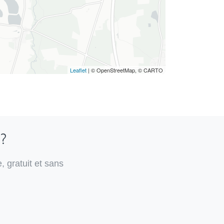
Leaflet
| © OpenStreetMap, © CARTO
 ?
, gratuit et sans