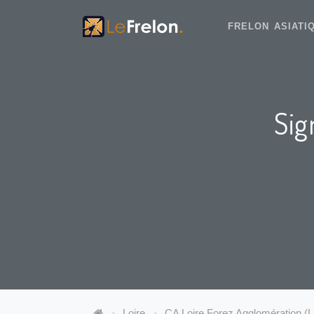
FRELON ASIAT
Sig
Loire
CA Loire Forez Agglomération (