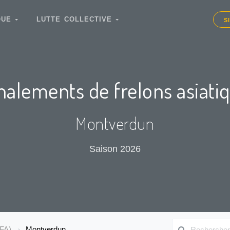
IQUE
LUTTE COLLECTIVE
S
nalements de frelons asiati
Montverdun
Saison 2026
LFA)
Montverdun