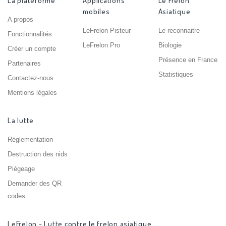
La plateforme
Applications
Le Frelon
mobiles
Asiatique
A propos
LeFrelon Pisteur
Le reconnaitre
Fonctionnalités
LeFrelon Pro
Biologie
Créer un compte
Présence en France
Partenaires
Statistiques
Contactez-nous
Mentions légales
La lutte
Réglementation
Destruction des nids
Piégeage
Demander des QR
codes
LeFrelon - Lutte contre le frelon asiatique