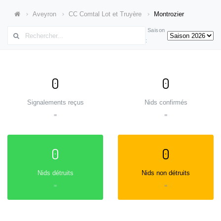
Aveyron
CC Comtal Lot et Truyère
Montrozier
Saison
:
0
0
Signalements reçus
Nids confirmés
=
=
0
0
Nids détruits
Nids non détruits
=
=