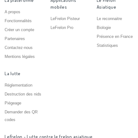
La plateforme
Applications
Le Frelon
mobiles
Asiatique
A propos
LeFrelon Pisteur
Le reconnaitre
Fonctionnalités
LeFrelon Pro
Biologie
Créer un compte
Présence en France
Partenaires
Statistiques
Contactez-nous
Mentions légales
La lutte
Réglementation
Destruction des nids
Piégeage
Demander des QR
codes
LeFrelon - Lutte contre le frelon asiatique