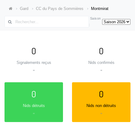
Gard
CC du Pays de Sommières
Montmirat
Saison
:
0
0
Signalements reçus
Nids confirmés
=
=
0
0
Nids détruits
Nids non détruits
=
=