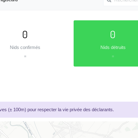
0
0
Nids confirmés
Nids détruits
=
=
es (± 100m) pour respecter la vie privée des déclarants.