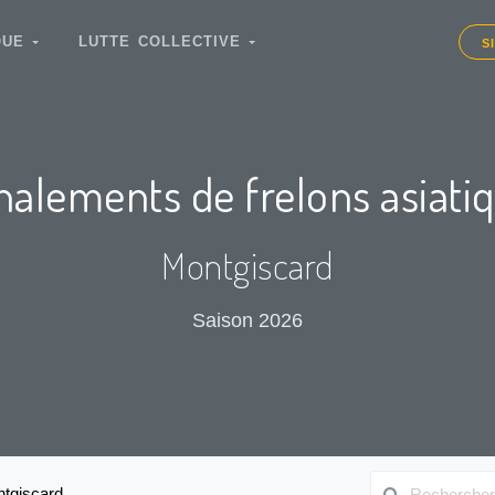
IQUE
LUTTE COLLECTIVE
S
nalements de frelons asiati
Montgiscard
Saison 2026
tgiscard