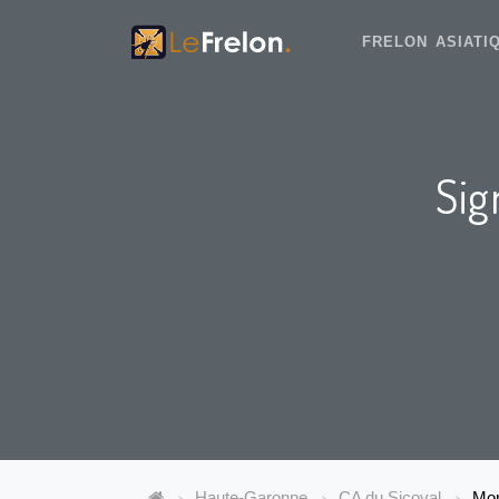
FRELON ASIAT
Sig
Haute-Garonne
CA du Sicoval
Mon