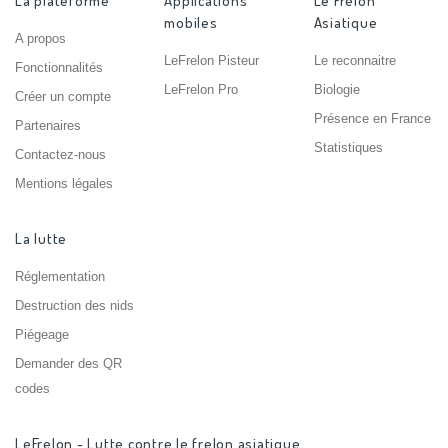
La plateforme
Applications
Le Frelon
mobiles
Asiatique
A propos
LeFrelon Pisteur
Le reconnaitre
Fonctionnalités
LeFrelon Pro
Biologie
Créer un compte
Présence en France
Partenaires
Statistiques
Contactez-nous
Mentions légales
La lutte
Réglementation
Destruction des nids
Piégeage
Demander des QR
codes
LeFrelon - Lutte contre le frelon asiatique