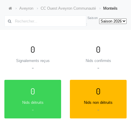
Aveyron
CC Ouest Aveyron Communauté
Monteils
Saison
:
0
0
Signalements reçus
Nids confirmés
=
=
0
0
Nids détruits
Nids non détruits
=
=