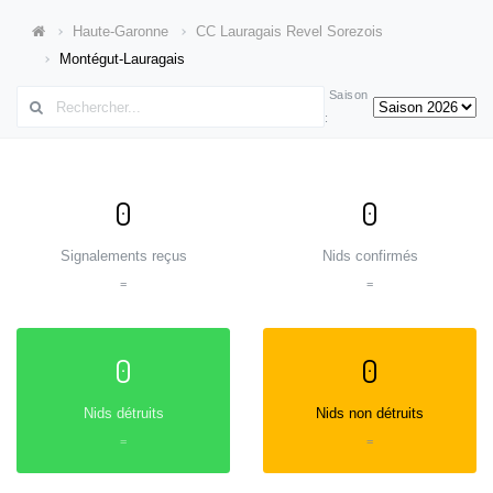
Haute-Garonne
CC Lauragais Revel Sorezois
Montégut-Lauragais
Saison
:
0
0
Signalements reçus
Nids confirmés
=
=
0
0
Nids détruits
Nids non détruits
=
=