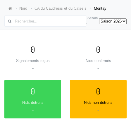
Nord
CA du Caudrésis et du Catésis
Montay
Saison
:
0
0
Signalements reçus
Nids confirmés
=
=
0
0
Nids détruits
Nids non détruits
=
=