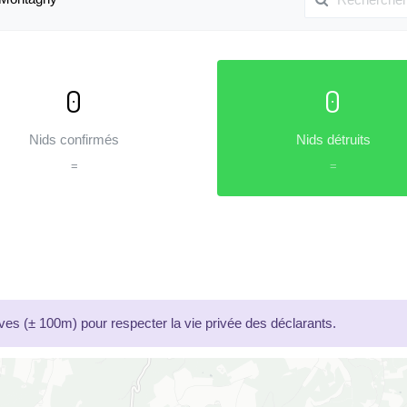
0
0
Nids confirmés
Nids détruits
=
=
es (± 100m) pour respecter la vie privée des déclarants.