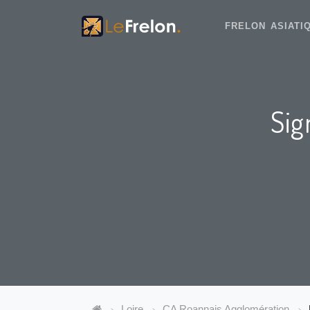
FRELON ASIAT
Sig
Loire
CA Roannais Agglomération