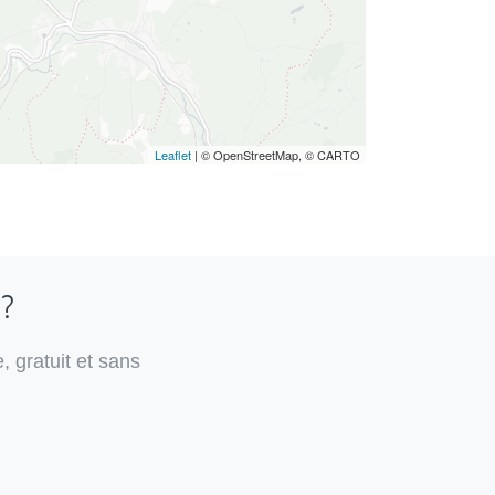
Leaflet
| © OpenStreetMap, © CARTO
 ?
, gratuit et sans