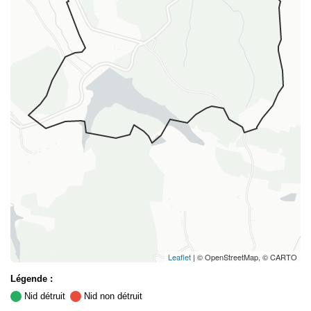
Leaflet
| © OpenStreetMap, © CARTO
Légende :
Nid détruit
Nid non détruit