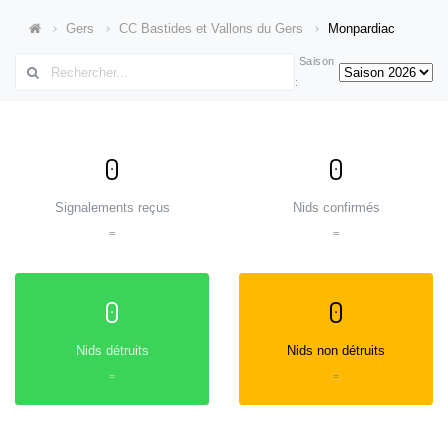
Gers
CC Bastides et Vallons du Gers
Monpardiac
Saison
:
0
0
Signalements reçus
Nids confirmés
=
=
0
0
Nids détruits
Nids non détruits
=
=