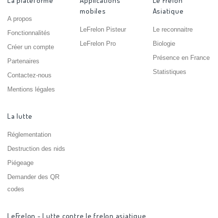
La plateforme
Applications
Le Frelon
mobiles
Asiatique
A propos
LeFrelon Pisteur
Le reconnaitre
Fonctionnalités
LeFrelon Pro
Biologie
Créer un compte
Présence en France
Partenaires
Statistiques
Contactez-nous
Mentions légales
La lutte
Réglementation
Destruction des nids
Piégeage
Demander des QR
codes
LeFrelon - Lutte contre le frelon asiatique