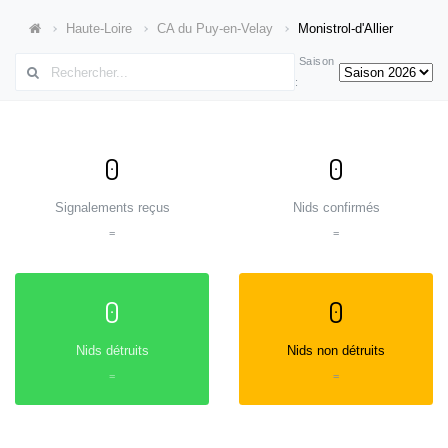
Haute-Loire
CA du Puy-en-Velay
Monistrol-d'Allier
Saison
:
0
0
Signalements reçus
Nids confirmés
=
=
0
0
Nids détruits
Nids non détruits
=
=