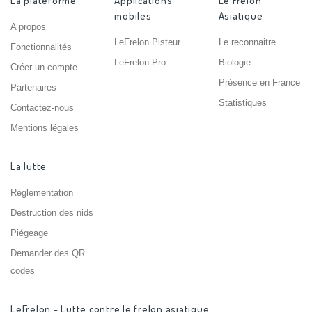
La plateforme
Applications
Le Frelon
mobiles
Asiatique
A propos
LeFrelon Pisteur
Le reconnaitre
Fonctionnalités
LeFrelon Pro
Biologie
Créer un compte
Présence en France
Partenaires
Statistiques
Contactez-nous
Mentions légales
La lutte
Réglementation
Destruction des nids
Piégeage
Demander des QR
codes
LeFrelon - Lutte contre le frelon asiatique