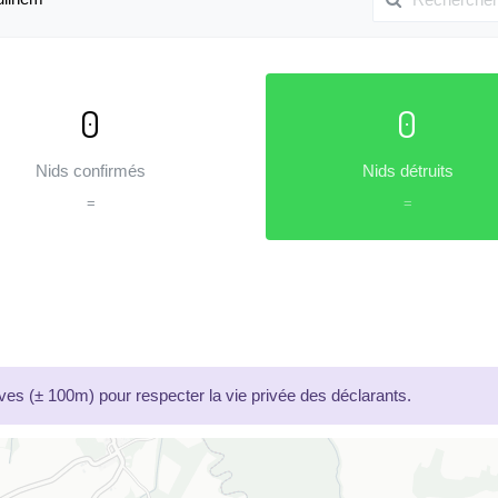
0
0
Nids confirmés
Nids détruits
=
=
es (± 100m) pour respecter la vie privée des déclarants.