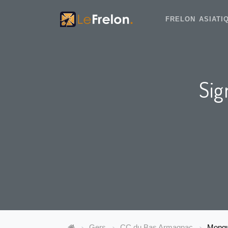
FRELON ASIAT
Sig
Gers
CC du Bas Armagnac
Mongu