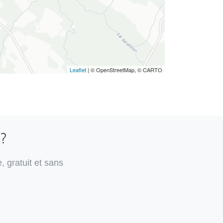
Leaflet
| © OpenStreetMap, © CARTO
 ?
, gratuit et sans