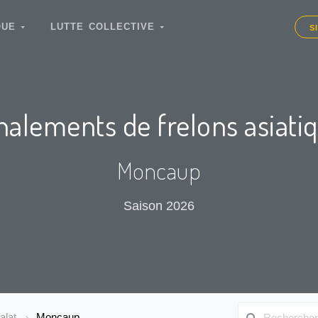
IQUE
LUTTE COLLECTIVE
S
nalements de frelons asiati
Moncaup
Saison 2026
alat
Moncaup