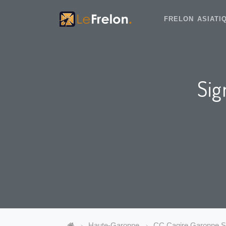
FRELON ASIAT
Sig
Haute-Garonne
CC Cagire Garonne S