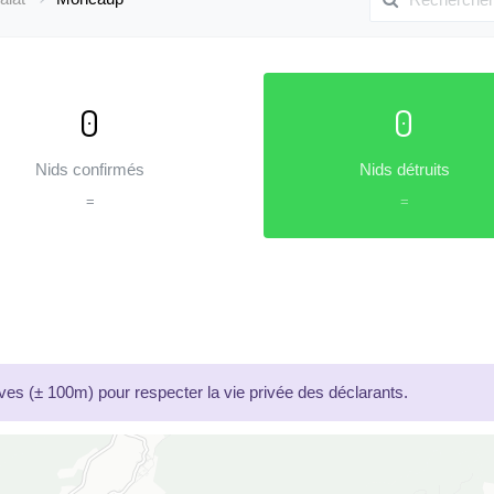
0
0
Nids confirmés
Nids détruits
=
=
es (± 100m) pour respecter la vie privée des déclarants.