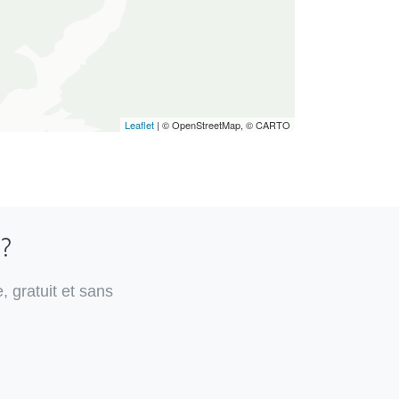
Leaflet
| © OpenStreetMap, © CARTO
 ?
, gratuit et sans