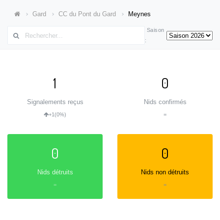
Gard
CC du Pont du Gard
Meynes
Saison
:
1
0
Signalements reçus
Nids confirmés
+1
(0%)
=
0
0
Nids détruits
Nids non détruits
=
=