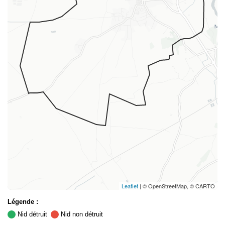
Leaflet
| © OpenStreetMap, © CARTO
Légende :
Nid détruit
Nid non détruit