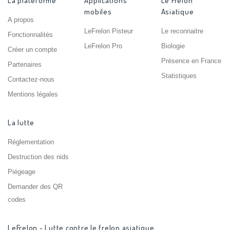
La plateforme
Applications
Le Frelon
mobiles
Asiatique
A propos
LeFrelon Pisteur
Le reconnaitre
Fonctionnalités
LeFrelon Pro
Biologie
Créer un compte
Présence en France
Partenaires
Statistiques
Contactez-nous
Mentions légales
La lutte
Réglementation
Destruction des nids
Piégeage
Demander des QR
codes
LeFrelon - Lutte contre le frelon asiatique