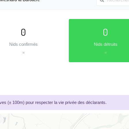
0
0
Nids confirmés
Nids détruits
=
=
es (± 100m) pour respecter la vie privée des déclarants.