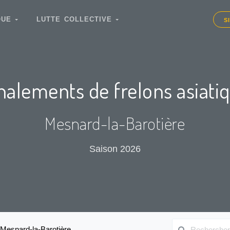
IQUE
LUTTE COLLECTIVE
S
nalements de frelons asiati
Mesnard-la-Barotière
Saison 2026
Mesnard-la-Barotière