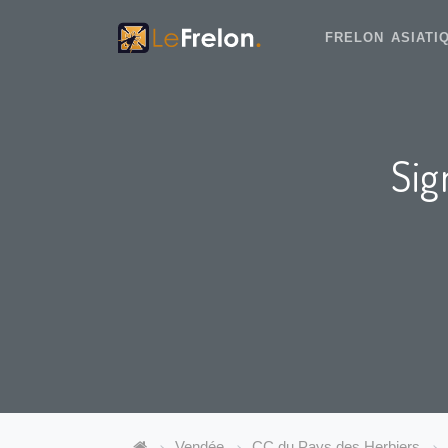
FRELON ASIAT
Sig
Vendée
CC du Pays des Herbiers