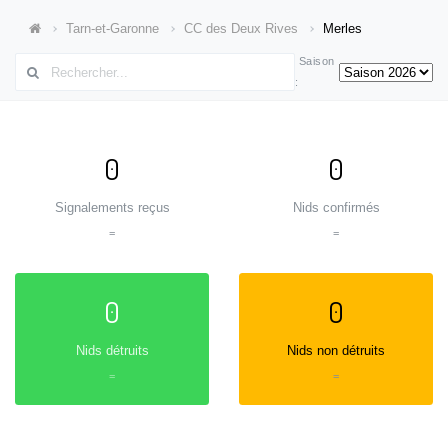
Tarn-et-Garonne
CC des Deux Rives
Merles
Saison
:
0
0
Signalements reçus
Nids confirmés
=
=
0
0
Nids détruits
Nids non détruits
=
=