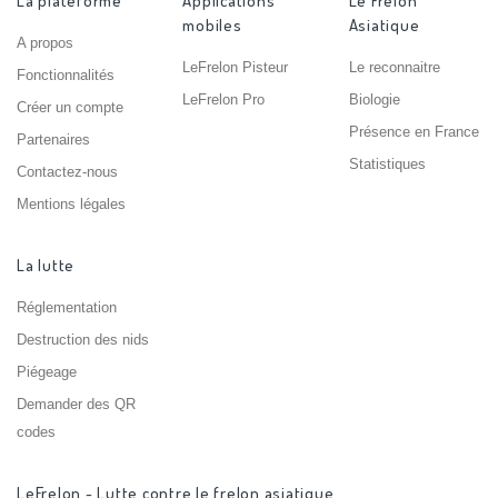
La plateforme
Applications
Le Frelon
mobiles
Asiatique
A propos
LeFrelon Pisteur
Le reconnaitre
Fonctionnalités
LeFrelon Pro
Biologie
Créer un compte
Présence en France
Partenaires
Statistiques
Contactez-nous
Mentions légales
La lutte
Réglementation
Destruction des nids
Piégeage
Demander des QR
codes
LeFrelon - Lutte contre le frelon asiatique