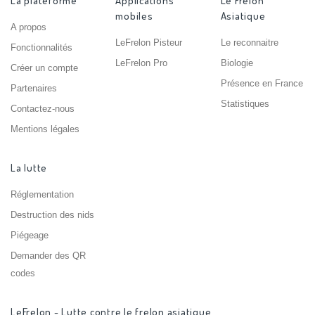
La plateforme
Applications
Le Frelon
mobiles
Asiatique
A propos
LeFrelon Pisteur
Le reconnaitre
Fonctionnalités
LeFrelon Pro
Biologie
Créer un compte
Présence en France
Partenaires
Statistiques
Contactez-nous
Mentions légales
La lutte
Réglementation
Destruction des nids
Piégeage
Demander des QR
codes
LeFrelon - Lutte contre le frelon asiatique