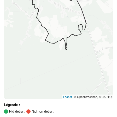
Leaflet
| © OpenStreetMap, © CARTO
Légende :
Nid détruit
Nid non détruit