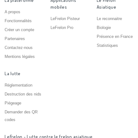
La plateforme
Applications
Le Frelon
mobiles
Asiatique
A propos
LeFrelon Pisteur
Le reconnaitre
Fonctionnalités
LeFrelon Pro
Biologie
Créer un compte
Présence en France
Partenaires
Statistiques
Contactez-nous
Mentions légales
La lutte
Réglementation
Destruction des nids
Piégeage
Demander des QR
codes
LeFrelon - Lutte contre le frelon asiatique