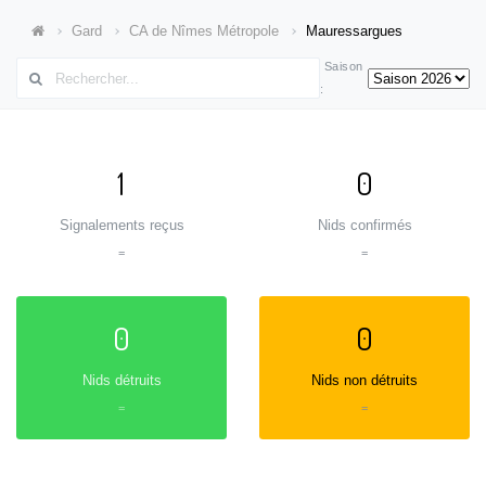
Gard
CA de Nîmes Métropole
Mauressargues
Saison
:
1
0
Signalements reçus
Nids confirmés
=
=
0
0
Nids détruits
Nids non détruits
=
=