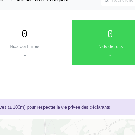
0
0
Nids confirmés
Nids détruits
=
=
es (± 100m) pour respecter la vie privée des déclarants.