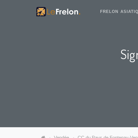
FRELON ASIAT
Sig
Vendée
CC du Pays de Fontenay-Ve