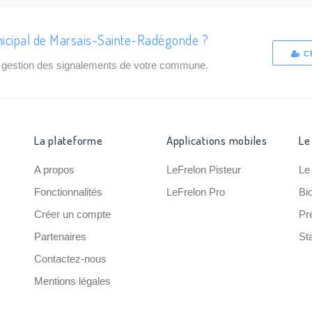
nicipal de Marsais-Sainte-Radégonde ?
C
de gestion des signalements de votre commune.
La plateforme
Applications mobiles
Le
A propos
LeFrelon Pisteur
Le
Fonctionnalités
LeFrelon Pro
Bi
Créer un compte
Pr
Partenaires
Sta
Contactez-nous
Mentions légales