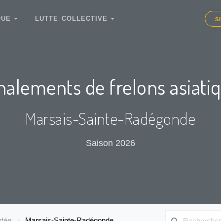
IQUE
LUTTE COLLECTIVE
S
nalements de frelons asiati
Marsais-Sainte-Radégonde
Saison 2026
ndée
Marsais-Sainte-Radégonde