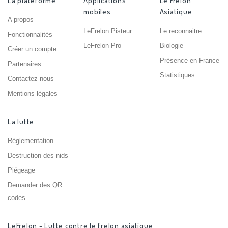
La plateforme
Applications
Le Frelon
mobiles
Asiatique
A propos
LeFrelon Pisteur
Le reconnaitre
Fonctionnalités
LeFrelon Pro
Biologie
Créer un compte
Présence en France
Partenaires
Statistiques
Contactez-nous
Mentions légales
La lutte
Réglementation
Destruction des nids
Piégeage
Demander des QR
codes
LeFrelon - Lutte contre le frelon asiatique