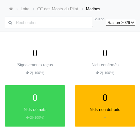
Loire
CC des Monts du Pilat
Marlhes
Saison
:
0
0
Signalements reçus
Nids confirmés
-2
(-100%)
-2
(-100%)
0
0
Nids détruits
Nids non détruits
-2
(-100%)
=