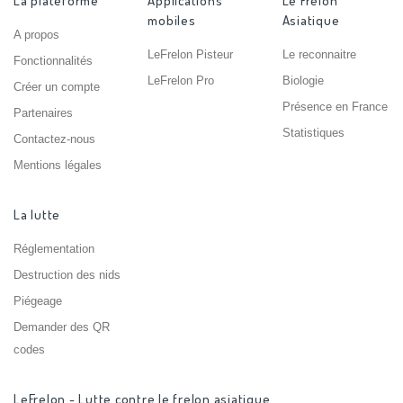
La plateforme
Applications
Le Frelon
mobiles
Asiatique
A propos
LeFrelon Pisteur
Le reconnaitre
Fonctionnalités
LeFrelon Pro
Biologie
Créer un compte
Présence en France
Partenaires
Statistiques
Contactez-nous
Mentions légales
La lutte
Réglementation
Destruction des nids
Piégeage
Demander des QR
codes
LeFrelon - Lutte contre le frelon asiatique