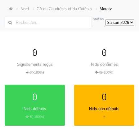
Nord
CA du Caudrésis et du Catésis
Maretz
Saison
:
0
0
Signalements reçus
Nids confirmés
-8
(-100%)
-8
(-100%)
0
0
Nids détruits
Nids non détruits
-8
(-100%)
=