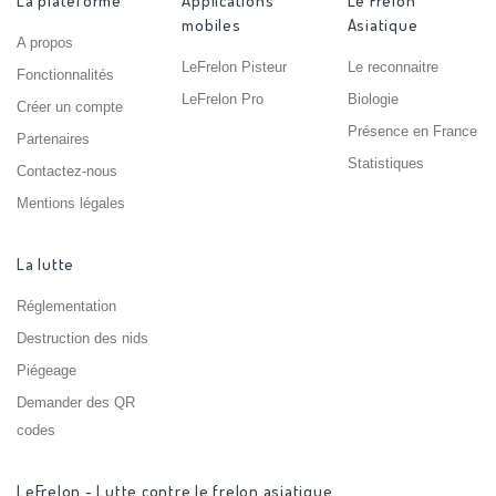
La plateforme
Applications
Le Frelon
mobiles
Asiatique
A propos
LeFrelon Pisteur
Le reconnaitre
Fonctionnalités
LeFrelon Pro
Biologie
Créer un compte
Présence en France
Partenaires
Statistiques
Contactez-nous
Mentions légales
La lutte
Réglementation
Destruction des nids
Piégeage
Demander des QR
codes
LeFrelon - Lutte contre le frelon asiatique