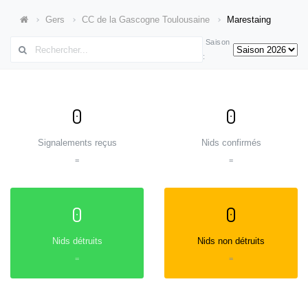
Gers
CC de la Gascogne Toulousaine
Marestaing
Saison
:
0
0
Signalements reçus
Nids confirmés
=
=
0
0
Nids détruits
Nids non détruits
=
=