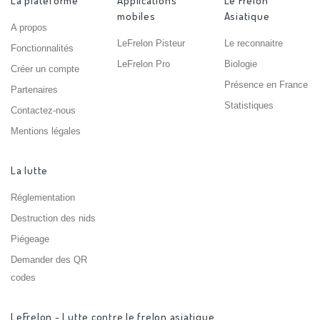
La plateforme
Applications
Le Frelon
mobiles
Asiatique
A propos
LeFrelon Pisteur
Le reconnaitre
Fonctionnalités
LeFrelon Pro
Biologie
Créer un compte
Présence en France
Partenaires
Statistiques
Contactez-nous
Mentions légales
La lutte
Réglementation
Destruction des nids
Piégeage
Demander des QR
codes
LeFrelon - Lutte contre le frelon asiatique