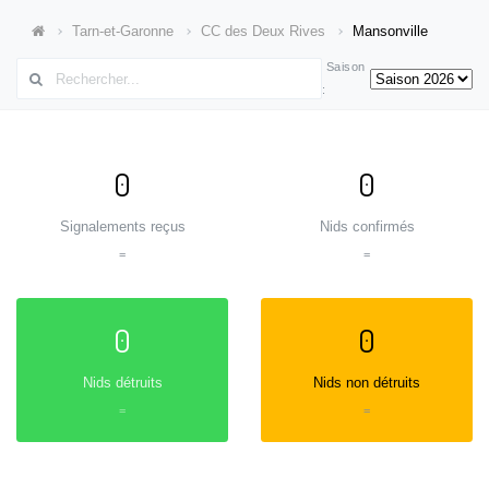
Tarn-et-Garonne
CC des Deux Rives
Mansonville
Saison
:
0
0
Signalements reçus
Nids confirmés
=
=
0
0
Nids détruits
Nids non détruits
=
=