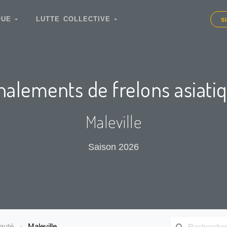
IQUE
LUTTE COLLECTIVE
S
nalements de frelons asiati
Maleville
Saison 2026
auté
Maleville