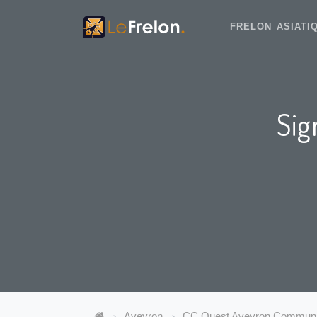
FRELON ASIAT
Sig
Aveyron
CC Ouest Aveyron Commun