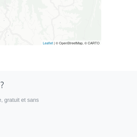
Leaflet
| © OpenStreetMap, © CARTO
 ?
, gratuit et sans