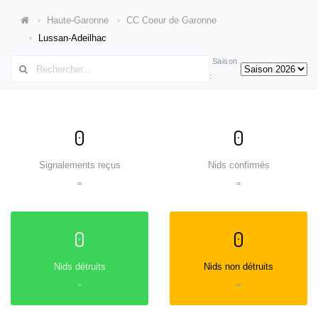
Haute-Garonne
CC Coeur de Garonne
Lussan-Adeilhac
Saison
:
0
0
Signalements reçus
Nids confirmés
=
=
0
0
Nids détruits
Nids non détruits
=
=