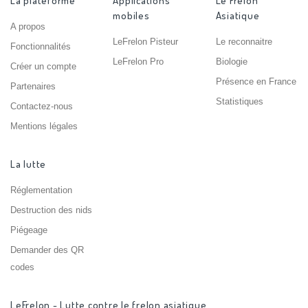
La plateforme
Applications
Le Frelon
mobiles
Asiatique
A propos
LeFrelon Pisteur
Le reconnaitre
Fonctionnalités
LeFrelon Pro
Biologie
Créer un compte
Présence en France
Partenaires
Statistiques
Contactez-nous
Mentions légales
La lutte
Réglementation
Destruction des nids
Piégeage
Demander des QR
codes
LeFrelon - Lutte contre le frelon asiatique