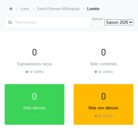
Loire
Saint-Etienne Métropole
Lorette
Saison
:
0
0
Signalements reçus
Nids confirmés
-3
(-100%)
-3
(-100%)
0
0
Nids détruits
Nids non détruits
=
-2
(-100%)