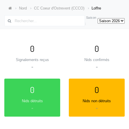
Nord
CC Coeur d'Ostrevent (CCCO)
Loffre
Saison
:
0
0
Signalements reçus
Nids confirmés
=
=
0
0
Nids détruits
Nids non détruits
=
=