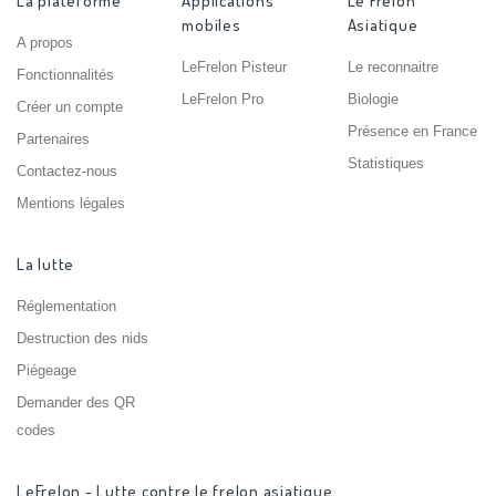
La plateforme
Applications
Le Frelon
mobiles
Asiatique
A propos
LeFrelon Pisteur
Le reconnaitre
Fonctionnalités
LeFrelon Pro
Biologie
Créer un compte
Présence en France
Partenaires
Statistiques
Contactez-nous
Mentions légales
La lutte
Réglementation
Destruction des nids
Piégeage
Demander des QR
codes
LeFrelon - Lutte contre le frelon asiatique