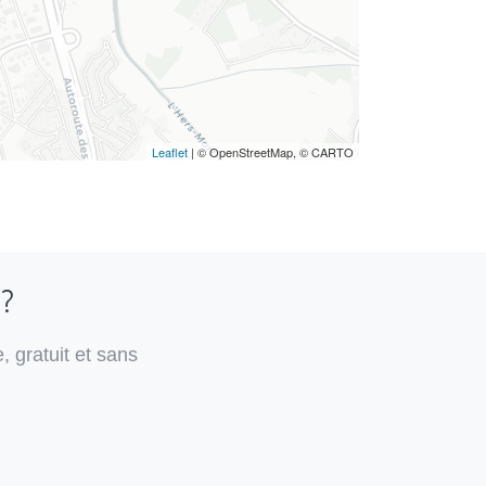
Leaflet
| © OpenStreetMap, © CARTO
 ?
, gratuit et sans