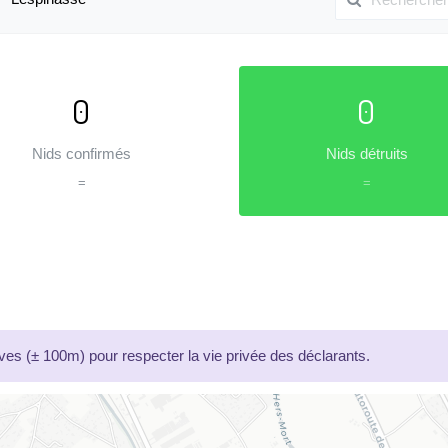
0
0
Nids confirmés
Nids détruits
=
=
es (± 100m) pour respecter la vie privée des déclarants.