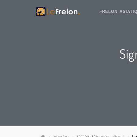
FRELON ASIAT
Sig
Vendée
CC Sud Vendée Littoral
Le