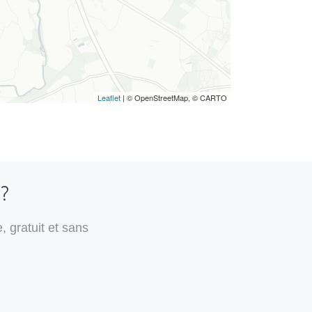
Leaflet
| © OpenStreetMap, © CARTO
 ?
, gratuit et sans