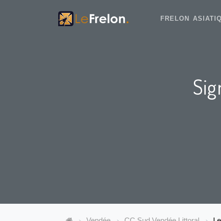
FRELON ASIAT
Sig
Vendée
CC Sud Vendée Littoral
Le