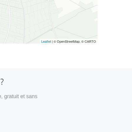
Leaflet
| © OpenStreetMap, © CARTO
 ?
, gratuit et sans