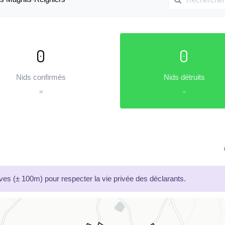
0
0
Nids confirmés
Nids détruits
=
=
es (± 100m) pour respecter la vie privée des déclarants.