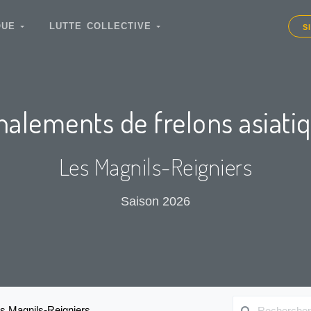
IQUE
LUTTE COLLECTIVE
S
nalements de frelons asiati
Les Magnils-Reigniers
Saison 2026
s Magnils-Reigniers