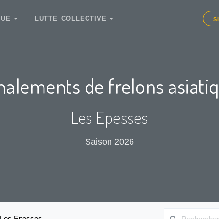
IQUE
LUTTE COLLECTIVE
S
nalements de frelons asiati
Les Epesses
Saison 2026
Les Epesses