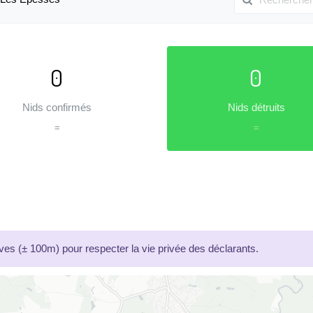
0
0
Nids confirmés
Nids détruits
=
=
es (± 100m) pour respecter la vie privée des déclarants.