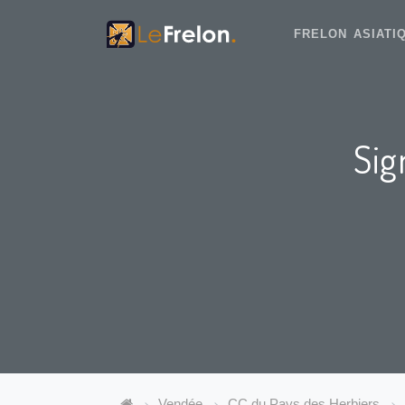
FRELON ASIAT
Sig
Vendée
CC du Pays des Herbiers