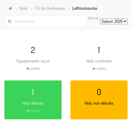
Nord
CU de Dunkerque
Leffrinckoucke
Saison
:
2
1
Signalements reçus
Nids confirmés
+2
(0%)
+1
(0%)
1
0
Nids détruits
Nids non détruits
+1
(0%)
=