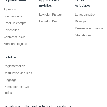
La plateforme
Applications
Le Frelon
mobiles
Asiatique
A propos
LeFrelon Pisteur
Le reconnaitre
Fonctionnalités
LeFrelon Pro
Biologie
Créer un compte
Présence en France
Partenaires
Statistiques
Contactez-nous
Mentions légales
La lutte
Réglementation
Destruction des nids
Piégeage
Demander des QR
codes
LeFrelon - Lutte contre le frelon asiatique