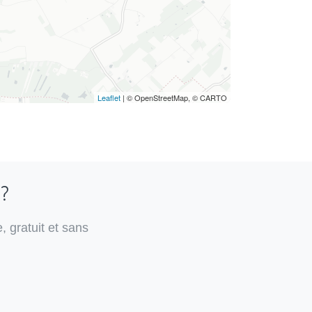
Leaflet
| © OpenStreetMap, © CARTO
 ?
, gratuit et sans