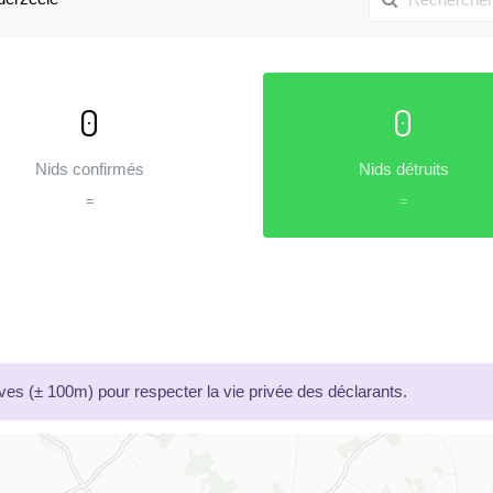
0
0
Nids confirmés
Nids détruits
=
=
es (± 100m) pour respecter la vie privée des déclarants.