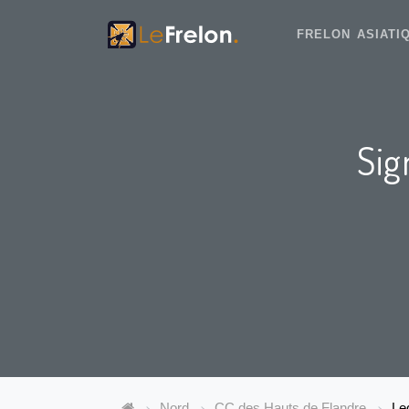
FRELON ASIAT
Sig
Nord
CC des Hauts de Flandre
Le