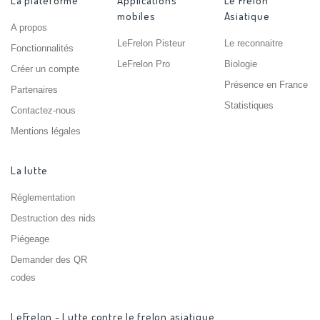
La plateforme
Applications
Le Frelon
mobiles
Asiatique
A propos
LeFrelon Pisteur
Le reconnaitre
Fonctionnalités
LeFrelon Pro
Biologie
Créer un compte
Présence en France
Partenaires
Statistiques
Contactez-nous
Mentions légales
La lutte
Réglementation
Destruction des nids
Piégeage
Demander des QR
codes
LeFrelon - Lutte contre le frelon asiatique