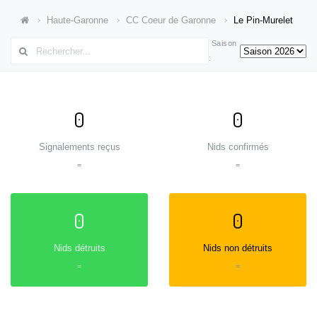
Haute-Garonne
CC Coeur de Garonne
Le Pin-Murelet
Saison
:
0
0
Signalements reçus
Nids confirmés
=
=
0
0
Nids détruits
Nids non détruits
=
=