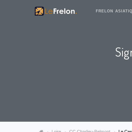
FRELON ASIAT
Sig
Loire
CC Charlieu-Belmont
Le Cer