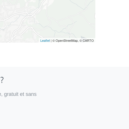
Leaflet
| © OpenStreetMap, © CARTO
 ?
, gratuit et sans