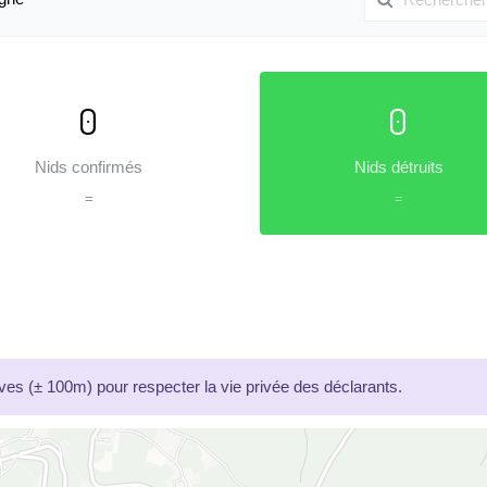
0
0
Nids confirmés
Nids détruits
=
=
es (± 100m) pour respecter la vie privée des déclarants.