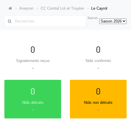
Aveyron
CC Comtal Lot et Truyère
Le Cayrol
Saison
:
0
0
Signalements reçus
Nids confirmés
=
=
0
0
Nids détruits
Nids non détruits
=
=