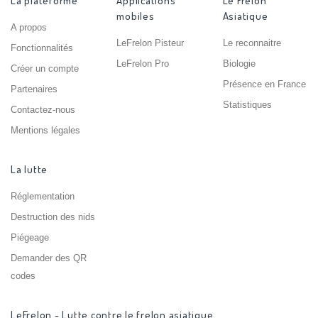
La plateforme
Applications
Le Frelon
mobiles
Asiatique
A propos
LeFrelon Pisteur
Le reconnaitre
Fonctionnalités
LeFrelon Pro
Biologie
Créer un compte
Présence en France
Partenaires
Statistiques
Contactez-nous
Mentions légales
La lutte
Réglementation
Destruction des nids
Piégeage
Demander des QR
codes
LeFrelon - Lutte contre le frelon asiatique