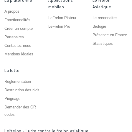
La plateforme
Applications
Le Frelon
mobiles
Asiatique
A propos
LeFrelon Pisteur
Le reconnaitre
Fonctionnalités
LeFrelon Pro
Biologie
Créer un compte
Présence en France
Partenaires
Statistiques
Contactez-nous
Mentions légales
La lutte
Réglementation
Destruction des nids
Piégeage
Demander des QR
codes
LeFrelon - Lutte contre le frelon asiatique