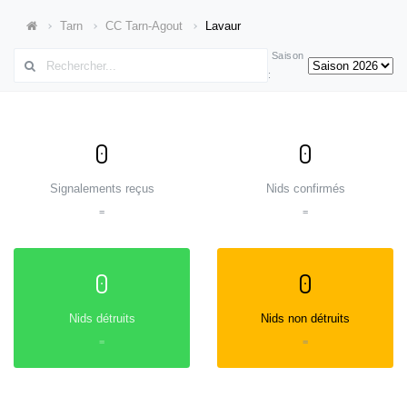
Tarn
CC Tarn-Agout
Lavaur
Saison
:
0
0
Signalements reçus
Nids confirmés
=
=
0
0
Nids détruits
Nids non détruits
=
=